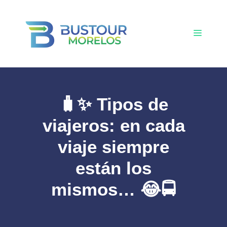
Saltar
al
contenido
Menú
🧳✨ Tipos de
viajeros: en cada
viaje siempre
están los
mismos… 😂🚍